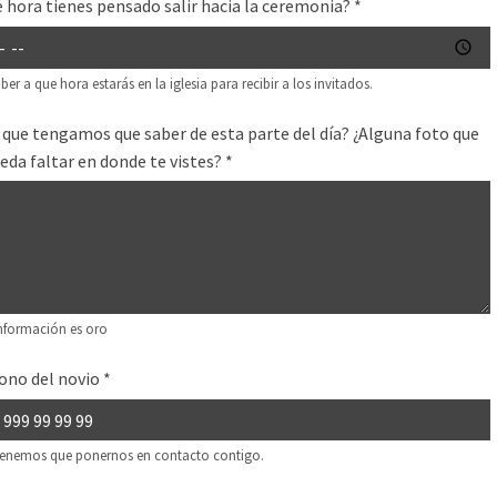
é hora tienes pensado salir hacia la ceremonia?
*
ber a que hora estarás en la iglesia para recibir a los invitados.
 que tengamos que saber de esta parte del día? ¿Alguna foto que
eda faltar en donde te vistes?
*
nformación es oro
ono del novio
*
 tenemos que ponernos en contacto contigo.