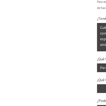
Para es
de hace
¿Tené
¿Qué t
¿Qué 
¿Pode