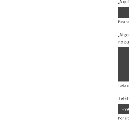
¿A qu
Para sa
¿Algo
no pu
Toda i
Teléf
Por si