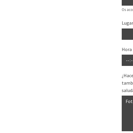
Os aco
Lugar
Hora 
¿Hace
tambi
salud