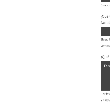
Direcc
¿Qué 
famil
Elegid
vemos 
¿Quié
Por fa
Y PREP