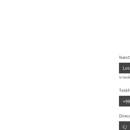
Vues
Si tené
Teléf
Direc