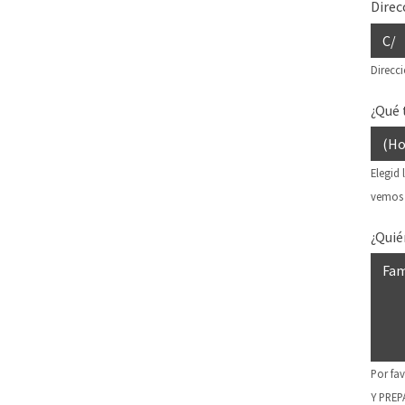
Direc
Direcc
¿Qué 
Elegid
vemos 
¿Quié
Por fa
Y PREP