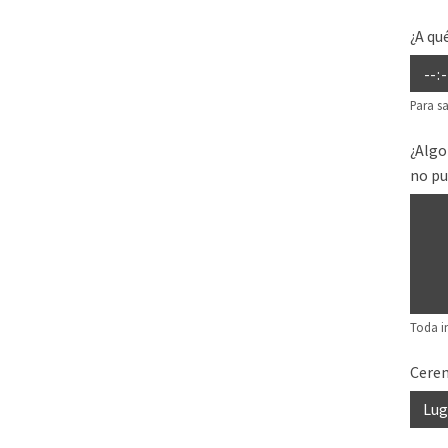
¿A qu
Para sa
¿Algo
no pu
Toda i
Cere