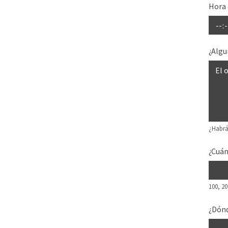
Hora 
¿Algu
¿Habrá
¿Cuán
100, 20
¿Dónd