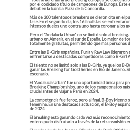
por el codiciado título de campeones de Europa. Este e
debut en la icónica Plaza de la Concordia.
Más de 300 talentosos breakers se dieron cita en el pu
fase. En el segundo día, los 16 finalistas se enfrentar
intensos duelos uno contra uno hasta coronar a los m
Pero el "Andalucía Urban" no se limitó solo al breakin
urbano en Almería, en el sur de España. Lo mejor de t
totalmente gratuitas, permitiendo que más personas di
Entre las B-Girls españolas, Furia y Raw Law lideraron
enfrentarse a destacadas competidoras como B-Girl Ant
El talento no se limitó solo a las B-Girls, ya que los 
ganar las Breaking for Gold Series en Río de Janeiro. 
escenario.
El "Andalucía Urban" fue una oportunidad única para p
Breaking Championships, uno de los campeonatos más im
crucial antes de viajar a París en 2024.
La competencia fue feroz, pero al final, B-Boy Menno s
femenina. En una destacada actuación, el B-Boy españo
de 2024.
El breaking está ganando cada vez más reconocimiento y 
entero pudo disfrutarlo a través de la retransmisión e