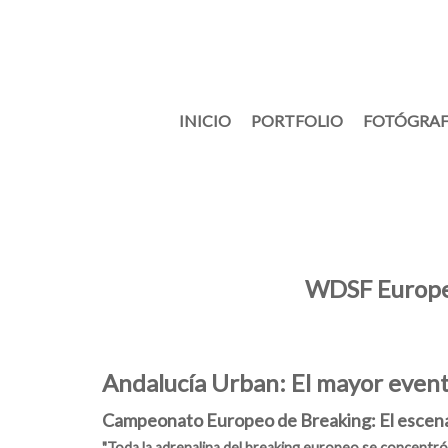
INICIO
PORTFOLIO
FOTÓGRAF
WDSF Europea
Andalucía Urban: El mayor even
Campeonato Europeo de Breaking: El escena
"Toda la adrenalina del breaking europeo se concentró 