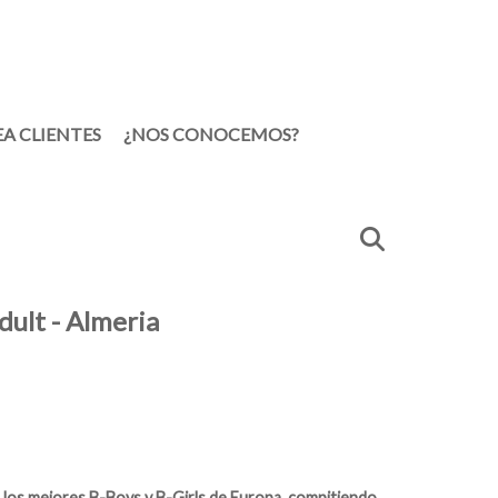
EA CLIENTES
¿NOS CONOCEMOS?
ult - Almeria
 a los mejores B-Boys y B-Girls de Europa, compitiendo