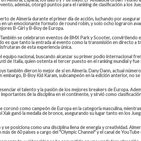
vento, además, otorgó puntos para el ranking de clasificación a los Ju
erto de Almería durante el primer día de acción, luchando por asegurar s
on en un emocionante formato de round robin, y solo ocho lograron avanza
ejores B-Girl y B-Boy de Europa.
g. También se celebraron eventos de BMX Park y Scooter, convirtiendo 
odo es que tanto la entrada al evento como la transmisión en directo a
sfrutaran de esta experiencia única.
 el equipo nacional, buscando alcanzar su primer podio internacional fre
i de Italia, quien ostenta el tercer puesto en el ranking mundial y fu
B-Boys también dieron lo mejor de sí en Almería. Dany Dann, actual núme
Sin embargo, B-Boy Kid Karam, subcampeón en la edición anterior, no se
resenciar el talento y la pasión de los mejores breakers de Europa. 
portantes de la disciplina en el continente, y sirvió como clasificaci
e coronó como campeón de Europa en la categoría masculina, mientras qu
l Xak ganó la medalla de bronce, asegurando su lugar tanto en los Jueg
se posiciona como una disciplina llena de energía y creatividad. Almerí
n más de 60 países a cargo del "Olympic Channel" y el canal de YouTube