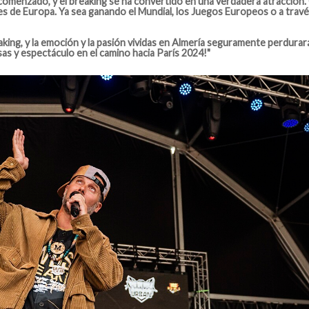
comenzado, y el breaking se ha convertido en una verdadera atracción. C
 de Europa. Ya sea ganando el Mundial, los Juegos Europeos o a través
eaking, y la emoción y la pasión vividas en Almería seguramente perdur
as y espectáculo en el camino hacia París 2024!"