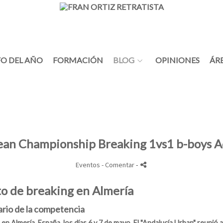
O DEL AÑO
FORMACIÓN
BLOG
OPINIONES
ÁR
n Championship Breaking 1vs1 b-boys Ad
Eventos
- Comentar
-
to de breaking en Almería
rio de la competencia
en Almería, España, los días 6 y 7 de mayo. El "Andalucía Urban" reunió