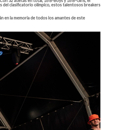
on 32 atletas en total, 16 B-Boys y 16 B-Girls, el
 del clasificatorio olímpico, estos talentosos breakers
arán en la memoria de todos los amantes de este