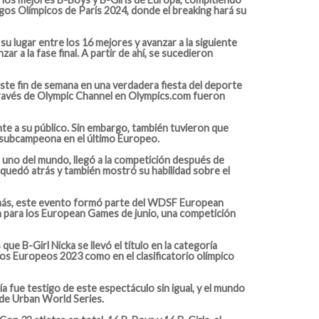
egos Olímpicos de París 2024, donde el breaking hará su
u lugar entre los 16 mejores y avanzar a la siguiente
r a la fase final. A partir de ahí, se sucedieron
este fin de semana en una verdadera fiesta del deporte
 través de Olympic Channel en Olympics.com fueron
nte a su público. Sin embargo, también tuvieron que
e subcampeona en el último Europeo.
ro uno del mundo, llegó a la competición después de
 quedó atrás y también mostró su habilidad sobre el
Además, este evento formó parte del WDSF European
ón para los European Games de junio, una competición
e B-Girl Nicka se llevó el título en la categoría
os Europeos 2023 como en el clasificatorio olímpico
a fue testigo de este espectáculo sin igual, y el mundo
 de Urban World Series.